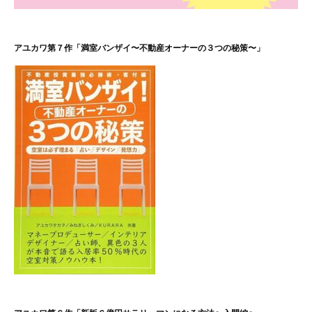
アユカワ第７作「満室バンザイ〜不動産オーナーの３つの秘策〜」