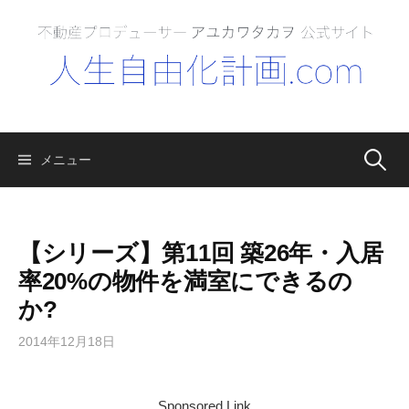
コ
ン
テ
ン
ツ
へ
ス
検
メニュー
キ
ッ
索:
プ
【シリーズ】第11回 築26年・入居
率20%の物件を満室にできるの
か?
2014年12月18日
Sponsored Link