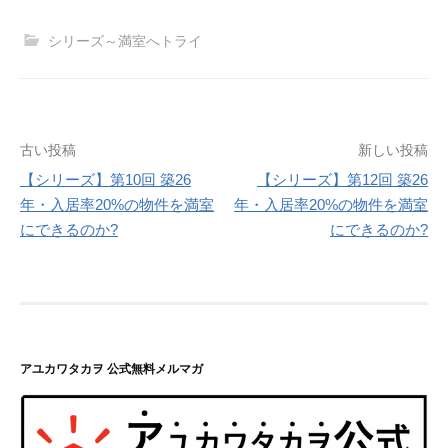
シリーズ～満室へトライ
投
古い投稿
新しい投稿
【シリーズ】第10回 築26
【シリーズ】第12回 築26
稿
年・入居率20%の物件を満室
年・入居率20%の物件を満室
ナ
にできるのか?
にできるのか?
ビ
ゲ
ー
シ
アユカワタカヲ 公式無料メルマガ
ョ
ン